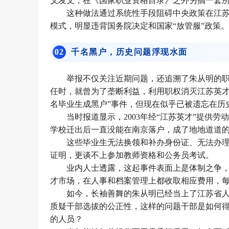
义发文，在《
国家职业资格目录
》之外另搞一套
这种做法通过系统性手段阻碍中央政策在江苏
模式，明显违背国务院决定和国家“放管服”政策。
0
2
千名黑户，历史问题浮现水面
举报不仅关注近期问题，还追溯了朱从明的
任时，就曾为了垄断利益，利用职权消灭江苏英才人才
名毕业生成黑户”事件，但现在似乎已被遗忘在历
当时报道显示，2003年经“江苏英才”提供劳
学校迁出后一直没能在南京落户，成了地地道道的
这些毕业生无法换领和补办身份证、无法办
证明，更谈不上参加教师资格和公务员考试。
业内人士透露，这起事件表面上是体制之争
才市场，在人事和档案管理上都收取相应费用，每年
如今，长袖善舞的朱从明已经当上了江苏省
质疑干部选拔的公正性，这样的问题干部是如何
的人员？