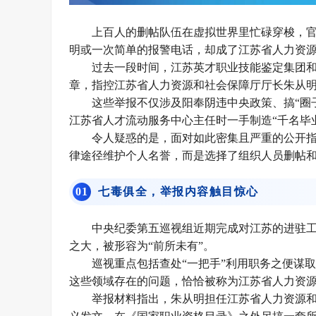
上百人的删帖队伍在虚拟世界里忙碌穿梭，
明或一次简单的报警电话，却成了江苏省人力资
过去一段时间，江苏英才职业技能鉴定集团和J
章，指控江苏省人力资源和社会保障厅厅长朱从
这些举报不仅涉及阳奉阴违中央政策、搞“圈
江苏省人才流动服务中心主任时一手制造“千名毕
令人疑惑的是，面对如此密集且严重的公开
律途径维护个人名誉，而是选择了组织人员删帖
0
1
七毒俱全，举报内容触目惊心
中央纪委第五巡视组近期完成对江苏的进驻
之大，被形容为“前所未有”。
巡视重点包括查处“一把手”利用职务之便谋
这些领域存在的问题，恰恰被称为江苏省人力资源
举报材料指出，朱从明担任江苏省人力资源