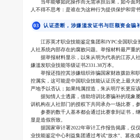
当年能够如此操作而无需承担后果，如今面
人不得不思考：是谁在为这种行为提供保护和背书
0
3
认证垄断，涉嫌滥发证书与巨额资金骗
江苏英才职业技能鉴定集团和JYPC全国职
人社系统内部存在的腐败问题。举报材料最严重
据举报材料显示，以朱从明为代表的江苏人社
嫌滥发职业技能等级证书2331.38万本。
举报还指控其涉嫌组织诈骗国家财政拨款和职工
控属实，这可能是中国职业技能认证历史上最大
严地予以否认；如果纯属捏造，朱从明厅长更应
据知情人士透露，借助培训比赛骗补的现象
训机构在人社部门的授权下共同承办一场比赛，参赛
参赛的数千人基本都会通过比赛拿到证书，继
显是造假所致。
据国家审计署2022年审计工作报告揭露，仅仅
业技能鉴定中心利益集团通过考试“放水”、篡改