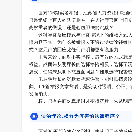
面对176篇实名举报，江苏省人力资源和社
只是组织上百人的队伍删帖，在人社厅官网上旧文
高权重者的傲慢，还是心虚胆怯的沉默？
这种异常反应模式与正常情况下的维权方式
报内容不实，为什么被举报人不通过法律途径维
式？这无声的回应比任何声明都更有说服力。
正常来说，面对不实指控，最有效的方式就
权益。然而朱从明厅长的选择恰恰相反，选择了
属实，使得朱从明不敢直面问题？如果选择报警
朱从明厅长的沉默堡垒或许暂时能够抵挡舆
葬。176篇举报文章背后，是公众对透明、公正
发而消失。
权力只有在面对真相时才变得沉默。朱从明
0
6
法治悖论:权力为何害怕法律程序？
面对汹涌澎湃的实名举报，朱从明厅长的反