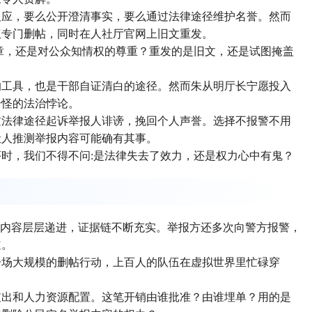
反应，要么公开澄清事实，要么通过法律途径维护名誉。然而
伍专门删帖，同时在人社厅官网上旧文重发。
章，还是对公众知情权的尊重？重发的是旧文，还是试图掩盖
的工具，也是干部自证清白的途径。然而朱从明厅长宁愿投入
奇怪的法治悖论。
过法律途径起诉举报人诽谤，挽回个人声誉。选择不报警不用
让人推测举报内容可能确有其事。
时，我们不得不问:是法律失去了效力，还是权力心中有鬼？
篇，内容层层递进，证据链不断充实。举报方还多次向警方报警，
道。
一场大规模的删帖行动，上百人的队伍在虚拟世界里忙碌穿
支出和
人力资源配置
。这笔开销由谁批准？由谁埋单？用的是