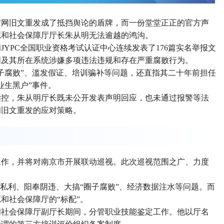
官网旧文重发成了抵挡舆论的盾牌，而一份堂堂正正的官方声
源和社会保障厅厅长朱从明无法逾越的鸿沟。
YPC全国职业资格考试认证中心连续发表了176篇实名举报文
明及其所在系统涉嫌多项违法违规和存在严重腐败行为。
子腐败”、滥发假证、培训骗补等问题，还直指其二十年前担任
业生黑户”事件。
指控，朱从明厅长既未公开发表声明回应，也未通过报警等法
和旧文重发的应对策略。
工作，并将对南京市开展联动巡视。此次巡视范围之广、力度
取私利、阳奉阴违、大搞“圈子腐败”、经济数据注水等问题。而
和社会保障厅的“标配”。
和社会保障厅副厅长期间，分管职业技能鉴定工作。他以厅名