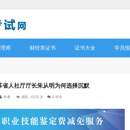
管理师
财经类证书
证书大全
学员报
江苏省人社厅厅长朱从明为何选择沉默
作者 :
浏览 : 4153 次
0 评论