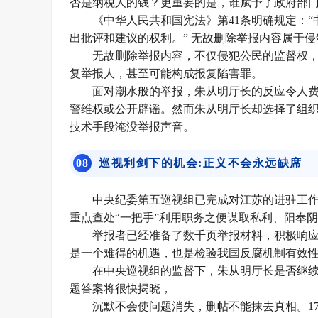
否是纳税人的钱？更重要的是，谁赋予了政府部
《中华人民共和国宪法》第41条明确规定：
出批评和建议的权利。” 无故删除举报内容属于
无故删除举报内容，不仅侵犯公民的监督权
复举报人，甚至可能构成
报复陷害罪
。
面对潮水般的举报，朱从明厅长的反应令人
警维权或公开辟谣。然而朱从明厅长却选择了组
技术手段淹没举报声音。
0
8
巡视利剑下的机会:正义不会永远缺席
中央纪委第五巡视组已完成对江苏的进驻工
重点查处“一把手”利用职务之便谋取私利、阳奉阴
举报者已经准备了数千页举报材料，积极响应
是一个难得的机遇，也是检验我国反腐机制有效
在中央巡视组的监督下，朱从明厅长是否继
题答案将很快揭晓，
沉默不会使问题消失，删帖不能抹去真相。17