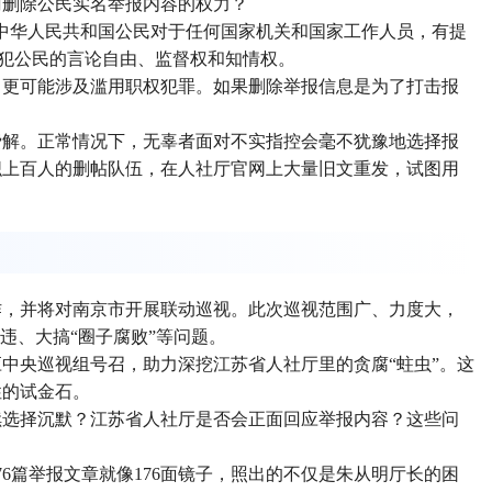
门删除公民实名举报内容的权力？
“中华人民共和国公民对于任何国家机关和国家工作人员，有提
侵犯公民的言论自由、监督权和知情权。
，更可能涉及滥用职权犯罪。如果删除举报信息是为了打击报
费解。正常情况下，无辜者面对不实指控会毫不犹豫地选择报
织上百人的删帖队伍，在人社厅官网上大量旧文重发，试图用
作，并将对南京市开展联动巡视。此次巡视范围广、力度大，
违、大搞“圈子腐败”等问题。
中央巡视组号召，助力深挖江苏省人社厅里的贪腐“蛀虫”。这
性的试金石。
续选择沉默？江苏省人社厅是否会正面回应举报内容？这些问
6篇举报文章就像176面镜子，照出的不仅是朱从明厅长的困