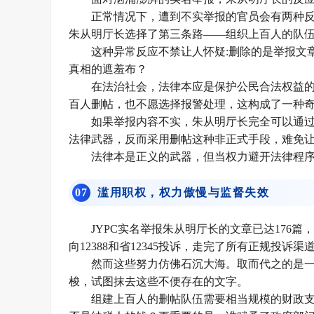
正常情况下，遭到不实举报的官员会有两种
朱从明厅长选择了第三条路——组织上百人的队
这种异常反应不禁让人怀疑:删除的是举报文
真相的遮羞布？
在法治社会，法律本应是保护公民合法权益
百人删帖，也不愿选择报警处理，这构成了一种
如果举报内容不实，朱从明厅长完全可以通
法律武器，反而采用删帖这种非正式手段，难免
法律本是正义的武器，但当权力避开法律程序
0
7
滥用职权，权力傲慢与监督失效
JYPC实名举报朱从明厅长的文章已达176
向12388和省12345投诉，走完了所有正规投诉渠
然而这些努力仿佛石沉大海。取而代之的是
梭，试图抹去这些不便存在的文字。
组建上百人的删帖队伍需要相当规模的财政