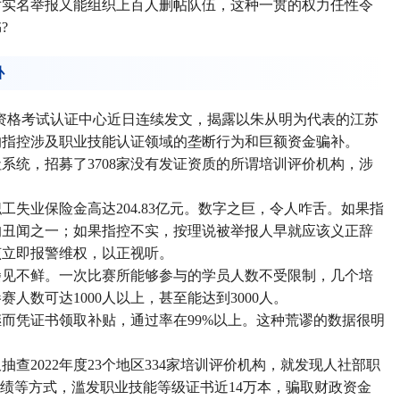
对实名举报又能组织上百人删帖队伍，这种一贯的权力任性令
?
补
业资格考试认证中心近日连续发文，揭露以朱从明为代表的江苏
的指控涉及职业技能认证领域的垄断行为和巨额资金骗补。
系统，招募了3708家没有发证资质的所谓培训评价机构，涉
失业保险金高达204.83亿元。数字之巨，令人咋舌。如果指
的丑闻之一；如果指控不实，按理说被举报人早就应该义正辞
该立即报警维权，以正视听。
屡见不鲜。一次比赛所能够参与的学员人数不受限制，几个培
人数可达1000人以上，甚至能达到3000人。
而凭证书领取补贴，通过率在99%以上。这种荒谬的数据很明
抽查2022年度23个地区334家培训评价机构，就发现人社部职
成绩等方式，滥发职业技能等级证书近14万本，骗取财政资金