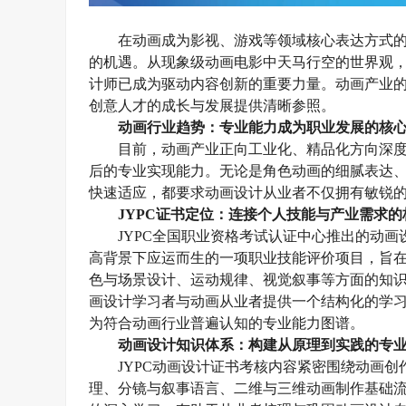
在动画成为影视、游戏等领域核心表达方式
的机遇。从现象级动画电影中天马行空的世界观
计师已成为驱动内容创新的重要力量。
动画
产业
创意
人才的成长与发展提供清晰参照。
动画
行业趋势：专业能力成为职业发展的核
目前，
动画产业正向工业化、精品化方向深
后的专业实现能力。无论是角色动画的细腻表达
快速适应，都要求
动画设计
从业者不仅拥有
敏锐
JYPC证书定位：连接个人技能与产业需求的
JYPC全国职业资格考试认证中心推出的动画
高
背景下应运而生的一项职业技能评价项目
，
旨
色与场景设计、运动规律、视觉叙事等方面的知
画设计
学习者与
动画
从业者提供一个结构化的学
为符合
动画
行业普遍认知的专业能力图谱。
动画设计
知识体系：构建从原理到实践的专
JYPC动画设计
证书考核内容紧密围绕动画创
理、分镜与叙事语言、二维与三维动画制作基础