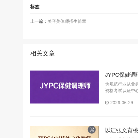
标签
上一篇：
美容美体师招生简章
相关文章
JYPC保健
业升级
为规范行业从业
资格考试认证中
者、健康行业从
2026-06-29
以证弘文育桃