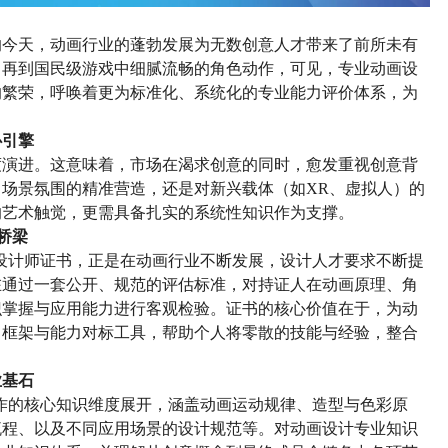
的今天，
动画
行业的蓬勃发展为无数创意人才带来了前所未有
，
再
到国民级游戏中细腻流畅的角色动作，
可见，
专业动画设
的繁荣，呼唤着更为标准化、系统化的专业能力评价体系，为
心引擎
度演进。这意味着，市场在渴求创意的同时，愈发重视创意背
、场景氛围的精准营造，还是对新兴载体（如
XR、虚拟人）的
的
艺术
触觉
，更需具备扎实的系统性知识作为支撑。
桥梁
设计师证书，正是在
动画行业不断发展，设计人才要求不断提
在通过一套公开、规范的评估标准，对持证人在动画原理、角
识掌握与应用能力进行客观检验。证书的核心价值在于，为
动
习框架与能力对标工具，帮助个人将零散的技能与经验，整合
业基石
作的核心知识维度展开，涵盖动画运动规律、造型与色彩原
流程、以及不同应用场景的设计规范等。
对动画设计专业知识