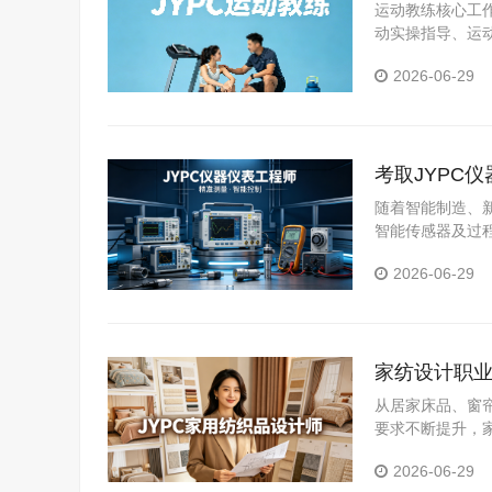
运动教练核心工
动实操指导、运
验六大板块，适
2026-06-29
景就业。
考取JYPC
业把关人
随着智能制造、
智能传感器及过
仪表工程技术人
2026-06-29
求岗位。
家纺设计职业
从居家床品、窗
要求不断提升，
要突破从业瓶颈
2026-06-29
心竞争力的优质