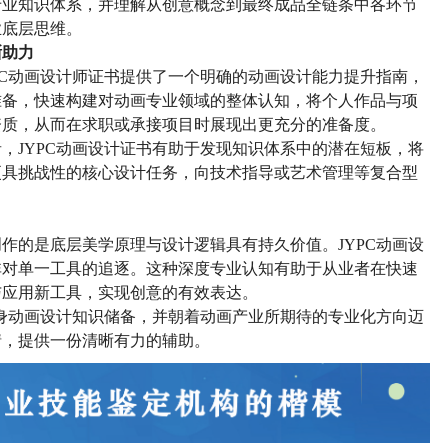
专业知识体系，并
理解从创意概念到最终成品全链条中各环节
业底层思维。
晰助力
PC动画设计师证书提供了一个明确的
动画设计
能力提升指南
，
准备，快速构建对动画专业领域的整体认知，将个人作品与项
资质，从而在求职或承接项目时展现出更充分的准备度。
者，
JYPC动画设计证书有助于
发现知识体系中的潜在短板，将
更具挑战性的核心设计任务
，
向技术指导或艺术管理等复合型
创作的
是
底层美学原理与设计逻辑具有持久价值。
JYPC动画设
非对单一工具的追逐。这种深度专业认知有助于从业者在快速
与应用新工具，实现创意的有效表达。
身
动画设计知识
储备，并朝着
动画
产业所期待的专业化方向迈
情，提供一份清晰有力的
辅助。