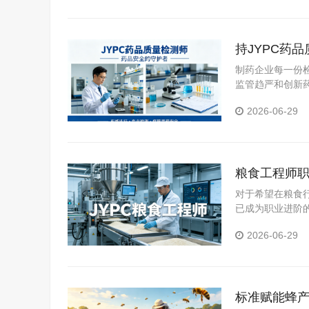
持JYPC药
名片
制药企业每一份
监管趋严和创新
才，正在成为药
2026-06-29
粮食工程师职
能专业成长
对于希望在粮食
已成为职业进阶
业发展的有力支
2026-06-29
标准赋能蜂产