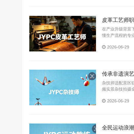
皮革工艺师职
发展
在产业升级背景
懂生产流程的专
平、拓宽发展空
2026-06-29
传承非遗演艺
杂技师适配景区
频实景杂技拍摄
的背景下，JYP
2026-06-29
国内第三方正规杂
全民运动浪潮