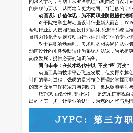
的深入学习，有助于从业者梳理与巩固动画设计
的关联与要求，从而建立更为稳固、可迁移的专
动画设计
价值体现：为不同职业阶段提供清
对于院校学生与
动画设计
行业新人而言，
JY
帮助行业新人
按照
动画设计
知识体系进行系统性
目潜力转化为更易被
动画
行业识别和评估的专业
对于在职的动画师、美术师及相关岗位从业
动画设计的
实践经验
转化
为系统方法论，为承担
岗位发展，提供必要的知识
储备。
面向未来：在技术迭代中以
“不变”应“万变”
动画工具与技术平台飞速发展，但支撑卓越
计师的学习过程，强调的是对核心原理的掌握而
的技术变革中保持定力与判断力，更从容地学习
JYPC动画设计师
专业认证
，是您系统审视自
出的坚实一步。让专业的认证，为您的才华与热