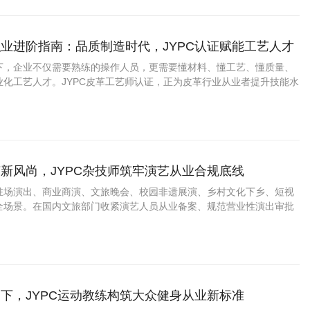
业进阶指南：品质制造时代，JYPC认证赋能工艺人才
下，企业不仅需要熟练的操作人员，更需要懂材料、懂工艺、懂质量、
业化工艺人才。JYPC皮革工艺师认证，正为皮革行业从业者提升技能水
间提供了有益支持。
新风尚，JYPC杂技师筑牢演艺从业合规底线
驻场演出、商业商演、文旅晚会、校园非遗展演、乡村文化下乡、短视
全场景。在国内文旅部门收紧演艺人员从业备案、规范营业性演出审批
C全国职业资格考试认证中心推出的JYPC杂技师职业能力证书，填补了
技师从业资质的空白，目前JYP
下，JYPC运动教练构筑大众健身从业新标准