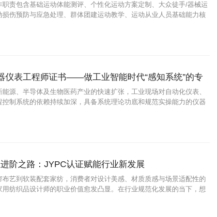
作职责包含基础运动体能测评、个性化运动方案定制、大众徒手/器械运
动损伤预防与应急处理、群体团建运动教学、运动从业人员基础能力核
配健身房、社区文体中心、企业工会、中小学课后服务、康养场馆多场
仪器仪表工程师证书——做工业智能时代“感知系统”的专
新能源、半导体及生物医药产业的快速扩张，工业现场对自动化仪表、
程控制系统的依赖持续加深，具备系统理论功底和规范实操能力的仪器
才，正在成为电力、石化、冶金、制药、食品及高端制造企业的稳定需
进阶之路：JYPC认证赋能行业新发展
帘布艺到软装配套家纺，消费者对设计美感、材质质感与场景适配性的
家用纺织品设计师的职业价值愈发凸显。在行业规范化发展的当下，想
、实现职业进阶，考取JYPC家用纺织品设计师认证，成为从业者提升核
选择。