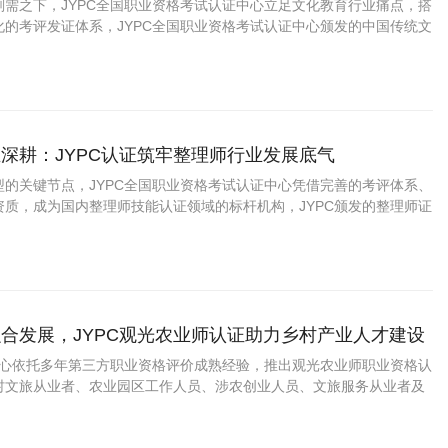
刚需之下，JYPC全国职业资格考试认证中心立足文化教育行业痛点，搭
化的考评发证体系，JYPC全国职业资格考试认证中心颁发的中国传统文
为当下中国传统文化教师求职授课、机构入职、公益宣讲、文旅合作的
为全品类中国传统文化教师从业者
深耕：JYPC认证筑牢整理师行业发展底气
型的关键节点，JYPC全国职业资格考试认证中心凭借完善的考评体系、
资质，成为国内整理师技能认证领域的标杆机构，JYPC颁发的整理师证
理师入行、接单、创业、职业晋升的核心公信力凭证，为千万整理师扫
信任壁垒。
合发展，JYPC观光农业师认证助力乡村产业人才建设
证中心依托多年第三方职业资格评价成熟经验，推出观光农业师职业资格认
村文旅从业者、农业园区工作人员、涉农创业人员、文旅服务从业者及
业领域的择业人员，搭建标准化职业能力评定与提升通道，以专业认证
业产业规范化、品牌化、可持续发展。