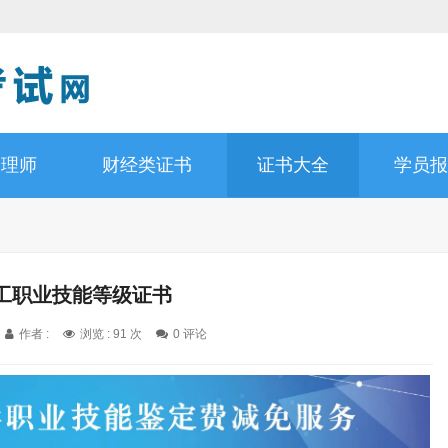
管理师
财经类证书
证书大全
学员报
工职业技能等级证书
作者 :
浏览 : 91 次
0 评论