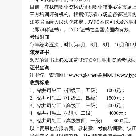
目前，在我国职业资格认证和职业技能鉴定市场
三方培训评价机构。根据江苏省市场监督管理局
江苏省高级人民法院裁定，
JYPC
不仅可以发放职
（即职称证书）。
JYPC
证书在全国范围内有效。
考试时间
每年统考五次，时间为
4
月、
6
月、
8
月、
10
月和
12
颁发证书
颁发的证书上必须加盖
“
JYPC
全国职业资格考试认
证书查询
证书统一查询网址
www.zgks.net
,
备用网址
www.jypc
收费标准
1
、钻井司钻工（初级工、五级）
1000
元；
2
、钻井司钻工（中级工、四级）
1500
元；
3
、钻井司钻工（高级工、三级）
2000
元；
4
、钻井司钻工（技师、二级）
4000
元；
5
、钻井司钻工（高级技师、一级）
6000
元。
以上费用包含报名费、教材费、考前培训费、认
培训费各地可以调整外，其他收费全国统一标准