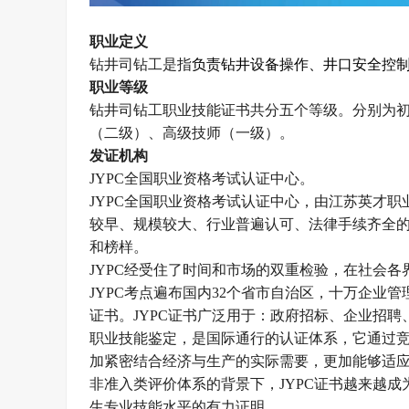
职业定义
钻井司钻工是指
负责钻井设备操作、井口安全控
职业等级
钻井司钻工职业技能证书
共分五个等级。
分别为
（二级）、高级技师（一级）。
发证机构
JYPC
全国职业资格考试认证中心。
JYPC
全国职业资格考试认证中心，由江苏英才职
较早、规模较大、行业普遍认可、法律手续齐全
和榜样。
JYPC
经受住了时间和市场的双重检验，在社会各
JYPC
考点遍布国内
32
个省市自治区，十万企业管
证书。
JYPC
证书广泛用于：政府招标、企业招聘
职业技能鉴定，是国际通行的认证体系，它通过
加紧密结合经济与生产的实际需要，更加能够适
非准入类评价体系的背景下，
JYPC
证书越来越成
生专业技能水平的有力证明。