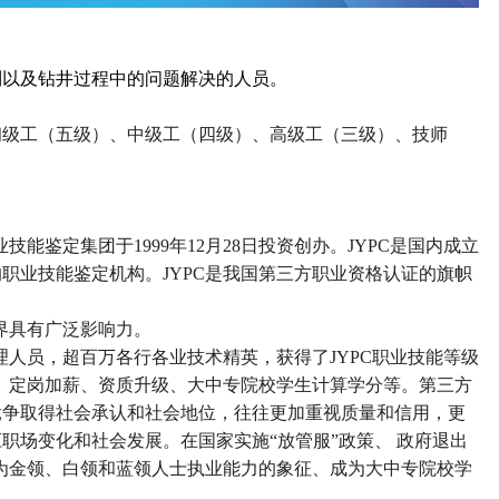
制以及钻井过程中的问题解决的人员。
初级工（五级）、中级工（四级）、高级工（三级）、技师
业技能鉴定集团于
1999
年
12
月
28
日投资创办。
JYPC
是国内成立
的职业技能鉴定机构。
JYPC
是我国第三方职业资格认证的旗帜
界具有广泛影响力。
理人员，超百万各行各业技术精英，获得了
JYPC
职业技能等级
、定岗加薪、资质升级、大中专院校学生计算学分等。第三方
竞争取得社会承认和社会地位，往往更加重视质量和信用，更
应职场变化和社会发展。在国家实施
“
放管服
”
政策、 政府退出
为金领、白领和蓝领人士执业能力的象征、成为大中专院校学